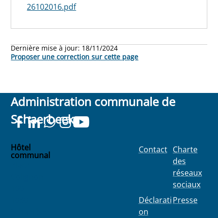
26102016.pdf
Dernière mise à jour:
18/11/2024
Proposer une correction sur cette page
Administration communale de
Schaerbeek
Hôtel
Contact
Charte
communal
des
Place
réseaux
Colignon
sociaux
100
1030
Déclarati
Presse
Schaerbee
on