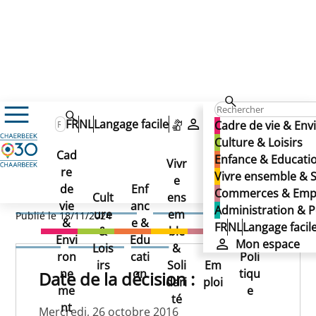
Nouveau règlement chèques-Sport
FR
NL
Langage facile
Mon espace
Cadre de vie & En
Nouveau règlement
Culture & Loisirs
Cad
Enfance & Educati
chèques-Sport
Vivr
re
Ad
Vivre ensemble & S
e
Co
de
Enf
min
Commerces & Emp
Nouveau règlement
Cult
ens
mm
vie
anc
istr
Administration & P
ure
em
erc
Publié le 18/11/2024
&
e &
atio
FR
NL
Langage facil
chèques-Sport
&
ble
es
Envi
Edu
n &
Mon espace
Lois
&
&
ron
cati
Poli
irs
Soli
Em
ne
on
tiqu
Date de la décision :
dari
ploi
me
e
té
nt
Mercredi, 26 octobre 2016