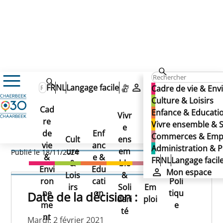
Ordonnance de Police avenue des Azalées
FR
NL
Langage facile
Mon espace
Cadre de vie & En
Ordonnance de Police
Culture & Loisirs
Cad
Enfance & Educati
avenue des Azalées
Vivr
re
Ad
Vivre ensemble & S
e
Co
de
Enf
min
Commerces & Emp
Ordonnance de Police
Cult
ens
mm
vie
anc
istr
Administration & P
ure
em
erc
Publié le 18/11/2024
&
e &
atio
FR
NL
Langage facil
avenue des Azalées
&
ble
es
Envi
Edu
n &
Mon espace
Lois
&
&
ron
cati
Poli
irs
Soli
Em
ne
on
tiqu
Date de la décision :
dari
ploi
me
e
té
nt
Mardi, 2 février 2021