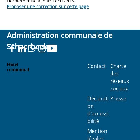
Dernière mise à jour:
18/11/2024
Proposer une correction sur cette page
Administration communale de
Schaerbeek
Hôtel
Contact
Charte
communal
des
Place
réseaux
Colignon
sociaux
100
1030
Déclarati
Presse
Schaerbe
on
ek
d'accessi
bilité
Mention
légales