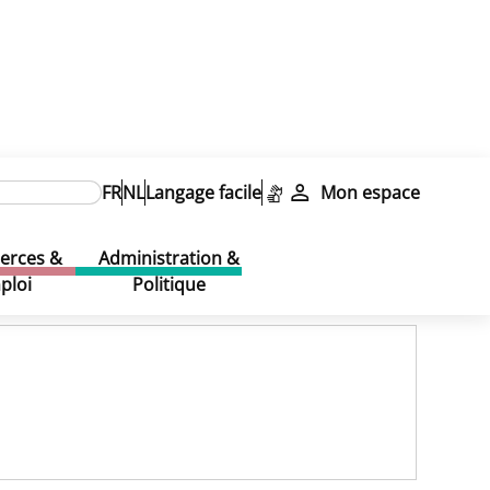
FR
NL
Langage facile
Mon espace
rces &
Administration &
ploi
Politique