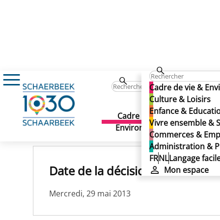
Règlement sur les primes d’accompagnement
Cadre de vie & En
Règlement sur les prime
Culture & Loisirs
Enfance & Educati
Règlement sur les prime
Cadre de vie &
Culture 
Vivre ensemble & S
Publié le 18/11/2024
Environnement
Commerces & Emp
Administration & P
FR
NL
Langage facil
Date de la décision :
Mon espace
Mercredi, 29 mai 2013