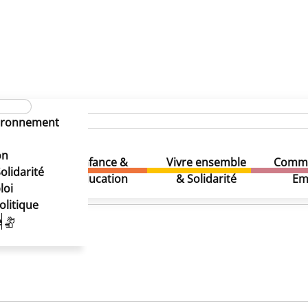
 social
vironnement
s d’accompagnement social
on
s d’accompagnement social
Enfance &
Vivre ensemble
Comme
& Loisirs
olidarité
Education
& Solidarité
Em
loi
olitique
e