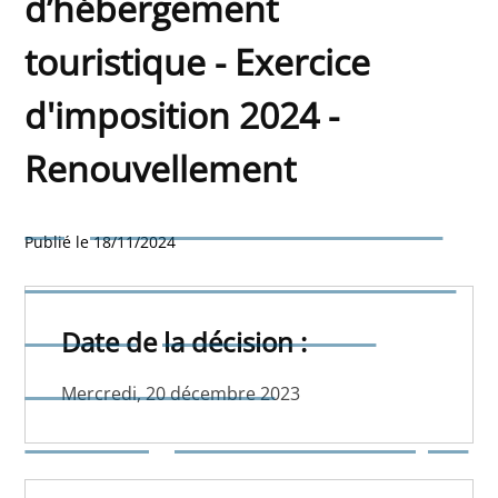
d’hébergement
touristique - Exercice
d'imposition 2024 -
Renouvellement
Règlement-taxe fixant les
Publié le 18/11/2024
centimes additionnels à la
taxe régionale sur les
Date de la décision :
établissements
Mercredi, 20 décembre 2023
d’hébergement touristique
- Exercice d'imposition