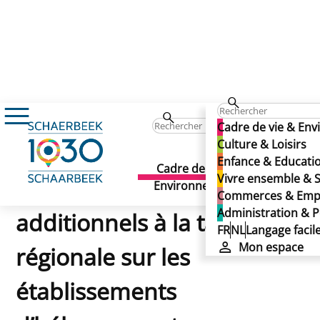
Cadre de vie & En
Règlement-taxe fixant les centimes additionnels à la ta
Culture & Loisirs
Règlement-taxe fixant
Enfance & Educati
Cadre de vie &
Culture 
Vivre ensemble & S
les centimes
Environnement
Loisirs
Commerces & Emp
Administration & P
additionnels à la taxe
FR
NL
Langage facil
Mon espace
régionale sur les
établissements