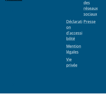
des
Place
réseaux
Colignon
sociaux
100
1030
Déclarati
Presse
Schaerbe
on
ek
d'accessi
bilité
Mention
légales
Vie
privée
02 244 75
11
info@103
0.be