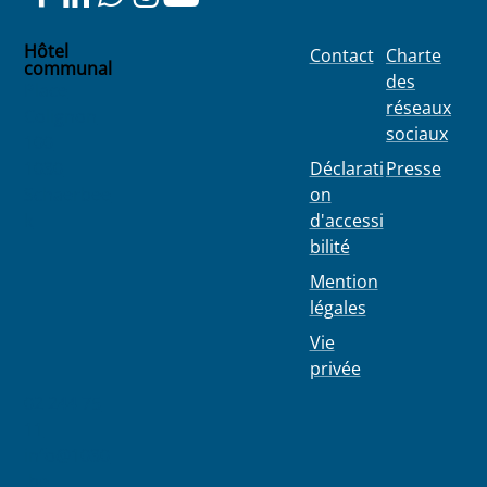
Hôtel
Contact
Charte
communal
des
Place
réseaux
Colignon
sociaux
100
1030
Déclarati
Presse
Schaerbee
on
k
d'accessi
bilité
Mention
légales
Vie
privée
02 244 75
11
info@1030
.be