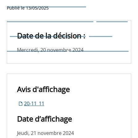
Taxe communale
Publié le 13/05/2025
additionnelle à l’impôt des
personnes physiques –
Date de la décision :
Exercice d'imposition 2025
Mercredi, 20 novembre 2024
Avis d'affichage
20-11_11
Date d’affichage
Jeudi, 21 novembre 2024