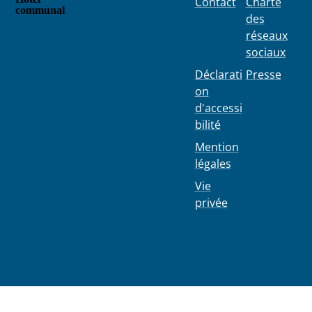
Contact
Charte
communal
des
Place
réseaux
Colignon
sociaux
100
1030
Déclarati
Presse
Schaerbe
on
ek
d'accessi
bilité
Mention
légales
Vie
privée
02 244 75
11
info@103
0.be