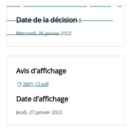
emplacements de parcage
- Exercices 2022 à 2024 –
Date de la décision :
Modification
Mercredi, 26 janvier 2022
Avis d'affichage
2601-12.pdf
Date d’affichage
Jeudi, 27 janvier 2022