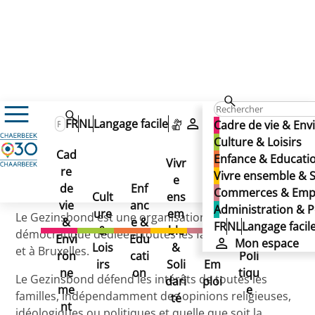
Gezinsbond
FR
NL
Langage facile
Mon espace
Cadre de vie & En
Gezinsbond
Culture & Loisirs
Cad
Enfance & Educati
Gezinsbond
Vivr
re
Ad
Vivre ensemble & S
e
Co
Publié le 29/11/2024
de
Enf
min
Commerces & Emp
Cult
ens
mm
vie
anc
istr
Administration & P
ure
em
erc
Le Gezinsbond est une organisation pluraliste et
&
e &
atio
FR
NL
Langage facil
&
ble
es
démocratique dédiée à toutes les familles en Flandre
Envi
Edu
n &
Mon espace
Lois
&
&
et à Bruxelles.
ron
cati
Poli
irs
Soli
Em
ne
on
tiqu
Le Gezinsbond défend les intérêts de toutes les
dari
ploi
me
e
familles, indépendamment des opinions religieuses,
té
nt
idéologiques ou politiques et quelle que soit la