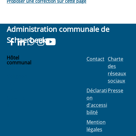
Proposer une correction sur cette page
Administration communale de
Schaerbeek
Hôtel
Contact
Charte
communal
des
Place
réseaux
Colignon
sociaux
100
1030
Déclarati
Presse
Schaerbee
on
k
d'accessi
bilité
Mention
légales