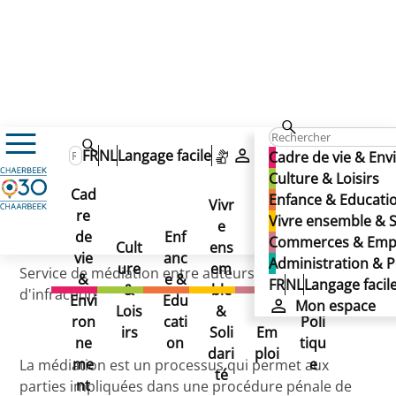
Mediante
FR
NL
Langage facile
Mon espace
Cadre de vie & En
Mediante
Culture & Loisirs
Cad
Enfance & Educati
Mediante
Vivr
re
Ad
Vivre ensemble & S
e
Co
Publié le 29/11/2024
de
Enf
min
Commerces & Emp
Cult
ens
mm
vie
anc
istr
Administration & P
ure
em
erc
Service de médiation entre auteurs et victimes
&
e &
atio
FR
NL
Langage facil
&
ble
es
d'infraction
Envi
Edu
n &
Mon espace
Lois
&
&
ron
cati
Poli
irs
Soli
Em
ne
on
tiqu
dari
ploi
me
e
La médiation est un processus qui permet aux
té
nt
parties impliquées dans une procédure pénale de