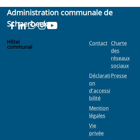
Administration communale de
Schaerbeek
Hôtel
Contact
Charte
communal
des
Place
réseaux
Colignon
sociaux
100
1030
Déclarati
Presse
Schaerbee
on
k
d'accessi
bilité
Mention
légales
Vie
privée