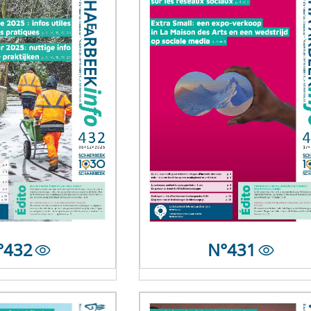
°
432
N°
431