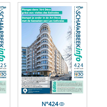
N°
424