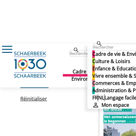
Schaerbeek Info
Date de parution
Cadre de vie & En
Schaerb
Culture & Loisirs
Enfance & Educati
Schaerb
Cadre de vie &
Culture 
Vivre ensemble & S
Environnement
438 résultats trou
Filtrer
Commerces & Emp
Administration & P
FR
NL
Langage facil
Réinitialiser
Mon espace