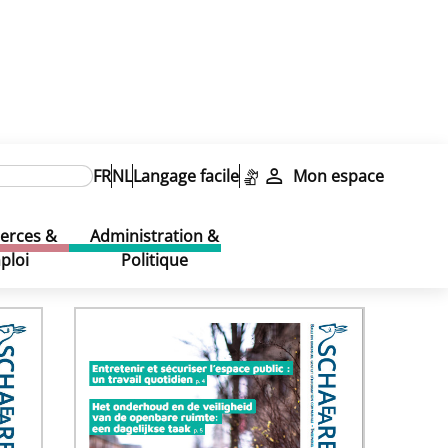
FR
NL
Langage facile
Mon espace
rces &
Administration &
ploi
Politique