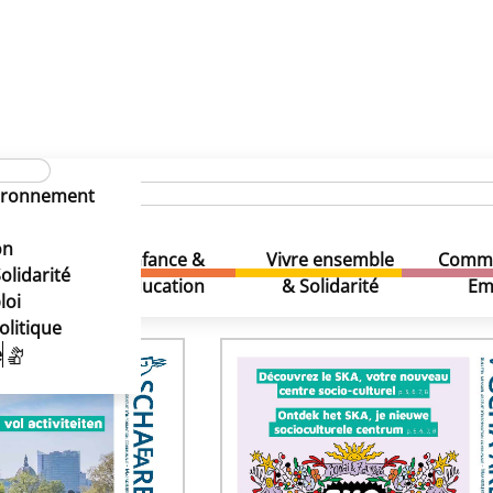
vironnement
eek Info
on
eek Info
Enfance &
Vivre ensemble
Comme
& Loisirs
olidarité
Education
& Solidarité
Em
vés
loi
olitique
e