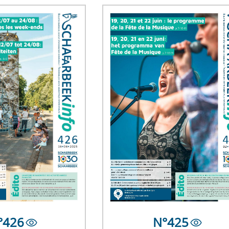
°
426
N°
425