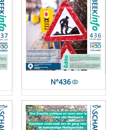
N°
436