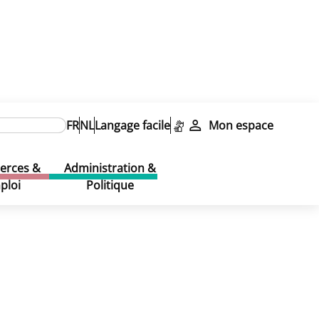
FR
NL
Langage facile
Mon espace
rces &
Administration &
ploi
Politique