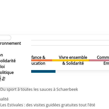
vironnement
on
Enfance &
Vivre ensemble
Comme
& Loisirs
olidarité
Education
& Solidarité
Em
échargez ce numéro (pdf)
loi
olitique
e
o
Du sport à toutes les sauces à Schaerbeek
alité
Les Estivales : des visites guidées gratuites tout l’été