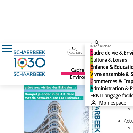
424
424
Cadre de vie & En
424
Culture & Loisirs
Enfance & Educati
Cadre de vie &
Culture 
Vivre ensemble & S
Environnement
Tél
Commerces & Emp
Administration & P
FR
NL
Langage facil
Édit
Mon espace
Actu