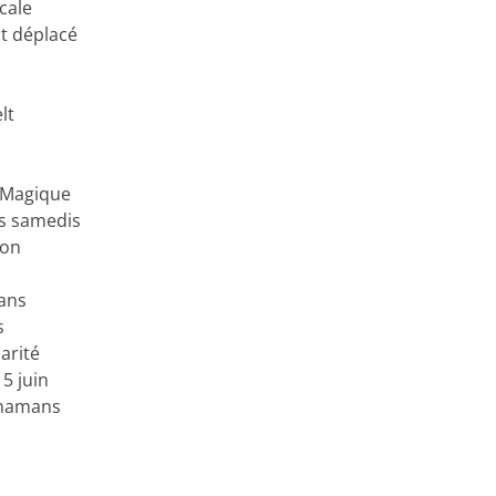
cale
t déplacé
lt
e Magique
es samedis
ion
 ans
s
arité
 5 juin
 mamans