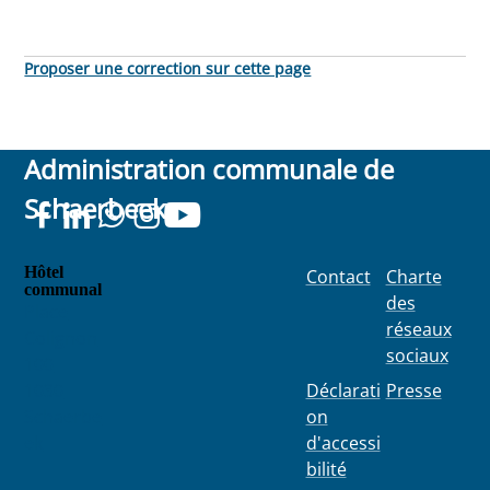
Proposer une correction sur cette page
Administration communale de
Schaerbeek
Hôtel
Contact
Charte
communal
des
Place
réseaux
Colignon
sociaux
100
1030
Déclarati
Presse
Schaerbe
on
ek
d'accessi
bilité