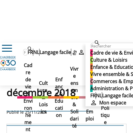
FR
NL
Langage facile
Mon espace
Cadre de vie & En
Documents Conseil communal du 5 décembre 2018
Culture & Loisirs
Documents Conseil
Cad
Enfance & Educati
Vivr
re
Ad
Vivre ensemble & S
communal du 5
e
Co
de
Enf
min
Commerces & Emp
Cult
ens
mm
vie
anc
istr
Administration & P
décembre 2018
ure
em
erc
&
e &
atio
FR
NL
Langage facil
&
ble
es
Envi
Edu
n &
Mon espace
Documents Conseil
Lois
&
&
ron
cati
Poli
irs
Soli
Em
Publié le 25/11/2024
ne
on
tiqu
communal du 5 décembre
dari
ploi
me
e
té
nt