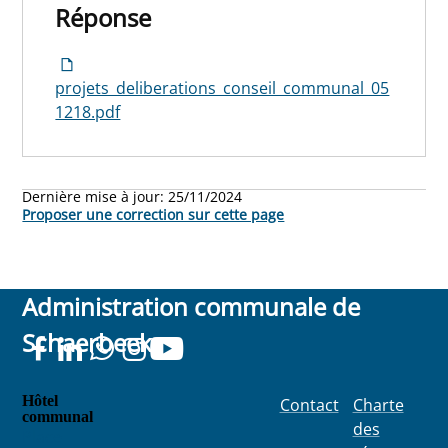
Réponse
projets_deliberations_conseil_communal_05
1218.pdf
Dernière mise à jour:
25/11/2024
Proposer une correction sur cette page
Administration communale de
Schaerbeek
Hôtel
Contact
Charte
communal
des
Place