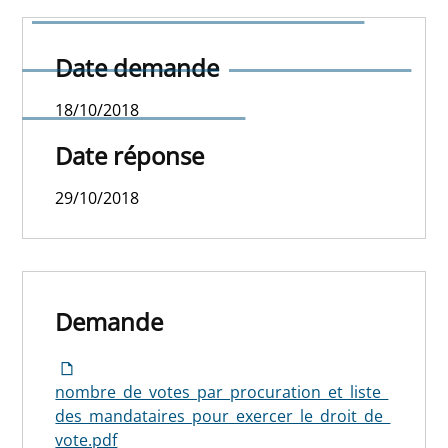
procuration et liste des
mandataires pour exercer
Date demande
le droit de vote
18/10/2018
Date réponse
29/10/2018
Demande
nombre_de_votes_par_procuration_et_liste_
des_mandataires_pour_exercer_le_droit_de_
vote.pdf