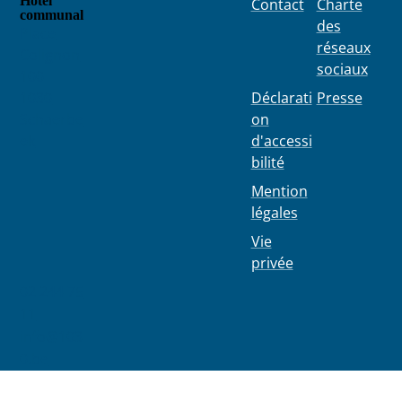
Hôtel
Contact
Charte
communal
des
Place
réseaux
Colignon
sociaux
100
1030
Déclarati
Presse
Schaerbe
on
ek
d'accessi
bilité
Mention
légales
Vie
privée
02 244 75
11
info@103
0.be