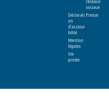
réseaux
Colignon
sociaux
100
1030
Déclarati
Presse
Schaerbe
on
ek
d'accessi
bilité
Mention
légales
Vie
privée
02 244 75
11
info@103
0.be