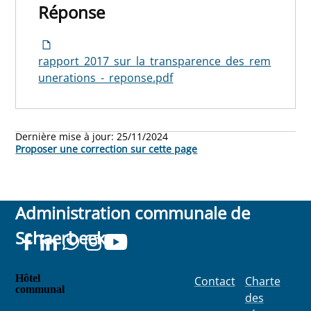
Réponse
rapport_2017_sur_la_transparence_des_rem
unerations_-_reponse.pdf
Dernière mise à jour:
25/11/2024
Proposer une correction sur cette page
Administration communale de
Schaerbeek
Hôtel
Contact
Charte
communal
des
Place