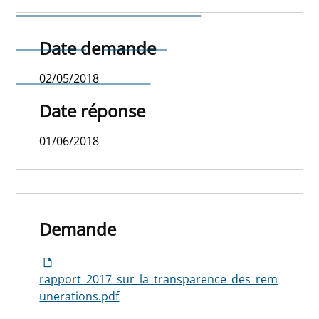
rémunérations et
avantages des
Date demande
mandataires
02/05/2018
Date réponse
01/06/2018
Demande
rapport_2017_sur_la_transparence_des_rem
unerations.pdf