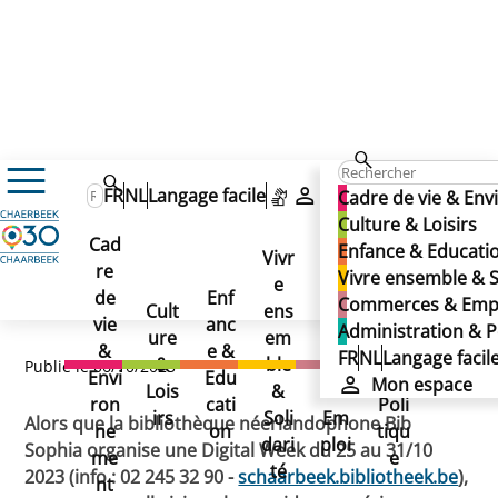
Actualités
FR
NL
Langage facile
Mon espace
Cadre de vie & En
Apprivoisez internet grâce à la commune
Apprivoisez internet grâce
Culture & Loisirs
Apprivoisez internet
Cad
Enfance & Educati
Vivr
à la commune
re
Ad
Vivre ensemble & S
grâce à la commune
e
Co
de
Enf
min
Commerces & Emp
Cult
ens
mm
vie
anc
istr
Administration & P
ure
em
erc
&
e &
atio
FR
NL
Langage facil
&
ble
es
Publié le 06/10/2023
Envi
Edu
n &
Mon espace
Lois
&
&
ron
cati
Poli
irs
Soli
Em
Alors que la bibliothèque néerlandophone Bib
ne
on
tiqu
dari
ploi
Sophia organise une Digital Week du 25 au 31/10
me
e
té
2023 (info : 02 245 32 90 -
schaarbeek.bibliotheek.be
),
nt