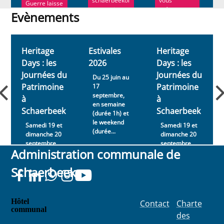
schaerbeekoi
vous
Guerre laisse
s connaissent
présenter sa
encore un
Evènements
bie...
nou...
souvenir
Evènements
impérissabl...
Heritage
Estivales
Heritage
Days : les
2026
Days : les
Journées du
Journées du
Du 25 juin au
Patrimoine
Patrimoine
17
septembre,
à
à
en semaine
Schaerbeek
Schaerbeek
(durée 1h) et
le weekend
Samedi 19 et
Samedi 19 et
(durée...
dimanche 20
dimanche 20
septembre
septembre
Administration communale de
2026
2026
Schaerbeek
Hôtel
Contact
Charte
communal
des
Place