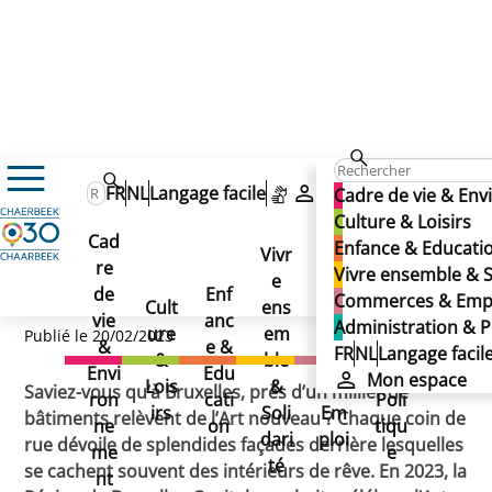
Actualités
Art nouveau Brussels 2023
Art nouveau Brussels 2023
FR
NL
Langage facile
Mon espace
Cadre de vie & En
Art nouveau Brussels
Culture & Loisirs
Cad
Enfance & Educati
2023
Vivr
re
Ad
Vivre ensemble & S
e
Co
de
Enf
min
Commerces & Emp
Cult
ens
mm
vie
anc
istr
Administration & P
ure
em
erc
Publié le 20/02/2023
&
e &
atio
FR
NL
Langage facil
&
ble
es
Envi
Edu
n &
Mon espace
Lois
&
&
Saviez-vous qu’à Bruxelles, près d’un millier de
ron
cati
Poli
irs
Soli
Em
bâtiments relèvent de l’Art nouveau ? Chaque coin de
ne
on
tiqu
dari
ploi
rue dévoile de splendides façades derrière lesquelles
me
e
té
se cachent souvent des intérieurs de rêve. En 2023, la
nt