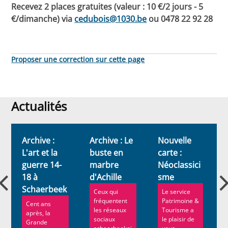
Recevez 2 places gratuites (valeur : 10 €/2 jours - 5
€/dimanche) via
cedubois@1030.be
ou 0478 22 92 28
Proposer une correction sur cette page
Actualités
Actualités
Archive :
Archive : Le
Nouvelle
L'art et la
buste en
carte :
s
guerre 14-
marbre
Néoclassici
18 à
d'Achille
sme
Schaerbeek
Ceux qui
Le service
fréquentent
Patrimoine &
Cent ans
les réseaux
Tourisme a
après, la
sociaux
le plaisir de
Grande