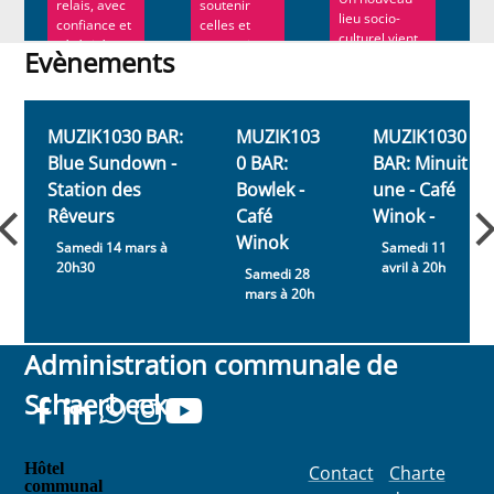
relais, avec
soutenir
lieu socio-
confiance et
celles et
culturel vient
sérénité.
ceux qui
Evènements
d’ouvrir ses
Ann Roe ...
souhaitent...
portes à
Evènements
Schaerbeek....
MUZIK1030 BAR:
MUZIK103
MUZIK1030
Blue Sundown -
0 BAR:
BAR: Minuit
Station des
Bowlek -
une - Café
Rêveurs
Café
Winok -
Winok
Samedi 14 mars à
Samedi 11
20h30
avril à 20h
Samedi 28
mars à 20h
Administration communale de
Schaerbeek
Hôtel
Contact
Charte
communal