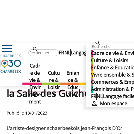
Actualités
FR
NL
Langage facile
Mon e
Cadre de vie & En
Un artiste schaerbeekois révèle son univers dans la Sall
Un artiste schaerbeekois
Culture & Loisirs
Un artiste schaerbeekois
Cadr
Vivre
Adm
Enfance & Educati
Com
révèle son univers dans la
e de
Cultu
Enfan
ense
nist
Vivre ensemble & S
révèle son univers dans
merc
vie &
re &
ce &
mble
atio
Commerces & Emp
es &
Salle des Guichets
Envir
Loisir
Educ
&
&
Administration & P
la Salle des Guichets
Empl
onne
s
ation
Solid
Polit
FR
NL
Langage facil
oi
ment
arité
qu
Mon espace
Publié le 18/01/2023
L’artiste-designer schaerbeekois Jean-François D’Or