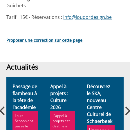
Guichets
Tarif : 15€ - Réservations :
info@loudordesign.be
Proposer une correction sur cette page
Actualités
Actualités
Passage de
Appel à
Découvrez
E
flambeau à
projets :
le SKA,
S
la tête de
Culture
nouveau
-
l’académie
2026
Centre
a
Culturel de
Louis
L'appel à
Schaerbeek
Schoonjans
projets est
passe le
destiné à
Un nouveau