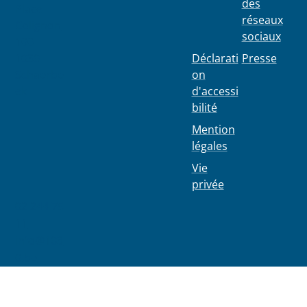
des
Place
réseaux
Colignon
sociaux
100
1030
Déclarati
Presse
Schaerbe
on
ek
d'accessi
bilité
Mention
légales
Vie
privée
02 244 75
11
info@103
0.be