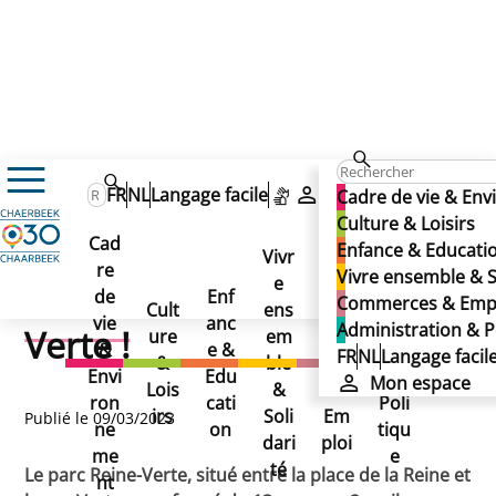
Actualités
FR
NL
Langage facile
Mon espace
Cadre de vie & En
Bientôt un nouvel éclairage au parc Reine-Verte !
Bientôt un nouvel
Culture & Loisirs
Bientôt un nouvel
Cad
Enfance & Educati
Vivr
éclairage au parc Reine-
re
Ad
Vivre ensemble & S
éclairage au parc Reine-
e
Co
de
Enf
min
Commerces & Emp
Cult
ens
mm
Verte !
vie
anc
istr
Administration & P
Verte !
ure
em
erc
&
e &
atio
FR
NL
Langage facil
&
ble
es
Envi
Edu
n &
Mon espace
Lois
&
&
ron
cati
Poli
irs
Soli
Em
Publié le 09/03/2023
ne
on
tiqu
dari
ploi
me
e
té
Le parc Reine-Verte, situé entre la place de la Reine et
nt