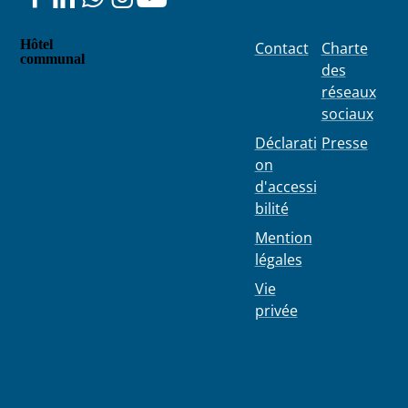
Hôtel
Contact
Charte
communal
des
Place
réseaux
Colignon
sociaux
100
1030
Déclarati
Presse
Schaerbe
on
ek
d'accessi
bilité
Mention
légales
Vie
privée
02 244 75
11
info@103