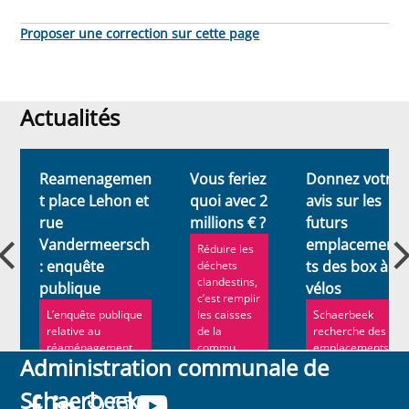
Proposer une correction sur cette page
Actualités
Actualités
Reamenagemen
Vous feriez
Donnez votre
t place Lehon et
quoi avec 2
avis sur les
rue
millions € ?
futurs
Vandermeersch
emplacemen
Réduire les
: enquête
ts des box à
déchets
clandestins,
publique
vélos
c’est remplir
L’enquête publique
les caisses
Schaerbeek
relative au
de la
recherche des
réaménagement
commu...
emplacements
Administration communale de
de la place Lehon
pour y installer
et de l...
de nouveaux
Schaerbeek
box