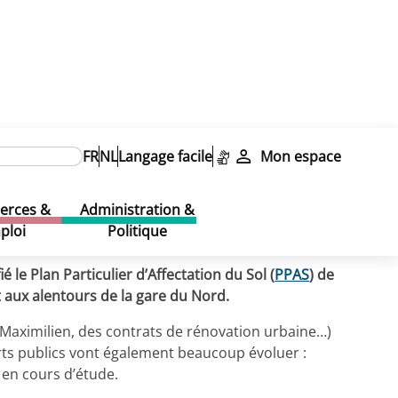
rtier
FR
NL
Langage facile
Mon espace
rtier
rces &
Administration &
ploi
Politique
le Plan Particulier d’Affectation du Sol (
PPAS
) de
t aux alentours de la gare du Nord.
r Maximilien, des contrats de rénovation urbaine…)
rts publics vont également beaucoup évoluer :
 en cours d’étude.