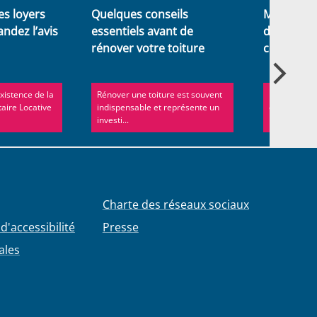
es loyers
Quelques conseils
Menez un 
andez l’avis
essentiels avant de
d’agricult
rénover votre toiture
cœur de 
existence de la
Rénover une toiture est souvent
La commune
aire Locative
indispensable et représente un
développe u
investi...
mixte situé r
Charte des réseaux sociaux
d'accessibilité
Presse
ales