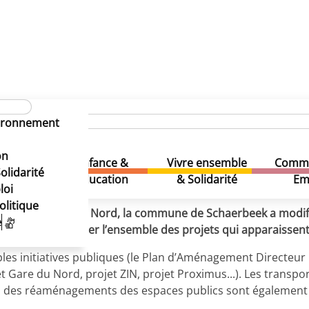
S pour dynamiser le quartier
u PPAS pour dynamiser le qua
vironnement
u PPAS pour dynamiser le qua
on
Enfance &
Vivre ensemble
Comme
& Loisirs
olidarité
Education
& Solidarité
Em
loi
olitique
rtier de la gare du Nord, la commune de Schaerbeek a modifié 
e
 permettra de cadrer l’ensemble des projets qui apparaissen
iples initiatives publiques (le Plan d’Aménagement Directeu
 Gare du Nord, projet ZIN, projet Proximus...). Les transpo
in, des réaménagements des espaces publics sont également