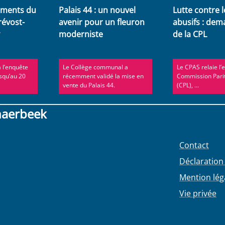
ments du
Palais 44 : un nouvel
Lutte contre l
révost-
avenir pour un fleuron
abusifs : dem
y
moderniste
de la CPL
à l’enquête
Le Collège communal a
Le CPAS relaie l’
squ’au 20
récemment validé la mise en
Commission Parit
vente du Palais 44.
(CPL), ...
haerbeek
Contact
Déclaration 
Mention lég
Vie privée