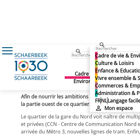
Actualités
Gare du Nord : un nouveau PPA
Gare du Nord : un nouvea
Cadre de vie & En
Gare du Nord : un nouvea
Culture & Loisirs
Enfance & Educati
Cadre de vie &
Culture 
Vivre ensemble & S
Publié le 08/09/2023
Environnement
Commerces & Emp
Administration & P
Afin de nourrir les ambitions qu’elle a pour le qua
FR
NL
Langage facil
la partie ouest de ce quartier. Cette modification
Mon espace
Le quartier de la gare du Nord voit naître de mult
et privées (CCN - Centre de Communication Nord et
arrivée du Métro 3, nouvelles lignes de tram. Enf