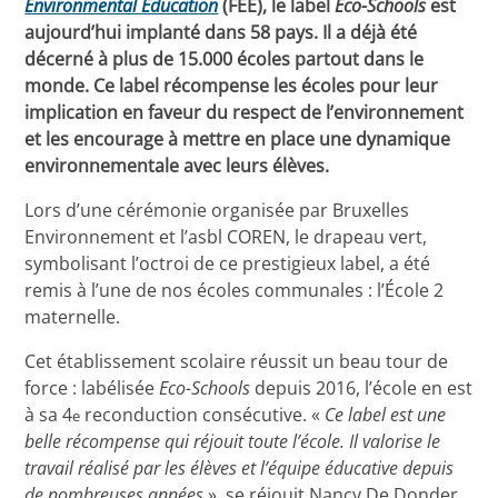
Environmental Education
(FEE), le label
Eco-Schools
est
aujourd’hui implanté dans 58 pays. Il a déjà été
décerné à plus de 15.000 écoles partout dans le
monde. Ce label récompense les écoles pour leur
implication en faveur du respect de l’environnement
et les encourage à mettre en place une dynamique
environnementale avec leurs élèves.
Lors d’une cérémonie organisée par Bruxelles
Environnement et l’asbl COREN, le drapeau vert,
symbolisant l’octroi de ce prestigieux label, a été
remis à l’une de nos écoles communales : l’École 2
maternelle.
Cet établissement scolaire réussit un beau tour de
force : labélisée
Eco-Schools
depuis 2016, l’école en est
à sa 4
reconduction consécutive. «
Ce label est une
e
belle récompense qui réjouit toute l’école. Il valorise le
travail réalisé par les élèves et l’équipe éducative depuis
de nombreuses années
», se réjouit Nancy De Donder,