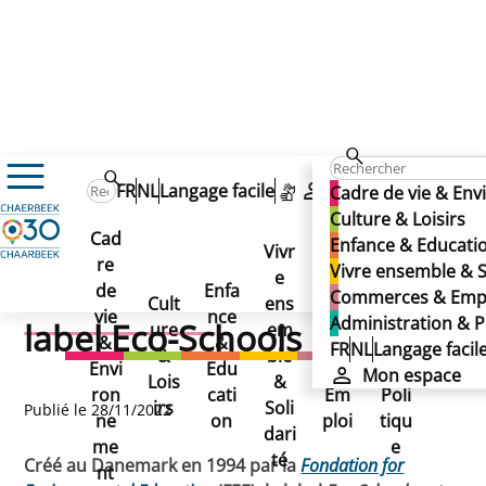
Actualités
FR
NL
Langage facile
Mon espace
Cadre de vie & En
L’École 2 maternelle récompensée par le label Eco-Schoo
L’École 2 maternelle
Culture & Loisirs
L’École 2 maternelle
Cad
Enfance & Educati
Vivr
récompensée par le label
re
Ad
Vivre ensemble & S
récompensée par le
e
de
Enfa
Co
mini
Commerces & Emp
Cult
ens
Eco-Schools
vie
nce
mm
stra
Administration & P
label Eco-Schools
ure
em
&
&
erce
tion
FR
NL
Langage facil
&
ble
Envi
Edu
s &
&
Mon espace
Lois
&
ron
cati
Em
Poli
irs
Soli
Publié le 28/11/2022
ne
on
ploi
tiqu
dari
me
e
té
Créé au Danemark en 1994 par la
Fondation for
nt