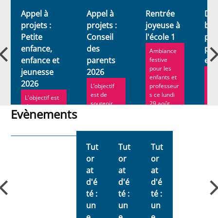
n
Appel à
Appel à
Rentrée
Dev
projets :
projets :
joyeuse à
bén
Petite
Conseil
l'école 1
pou
enfance,
des
pet
Ambiance
enfance et
parents
enf
festive
pour les
jeunesse
2026
Plu
enfants et
2026
con
L’objectif
professeur
ON
est de
s ce lundi
L'objectif est
pré
soutenir
29 août.
de soutenir
Sch
Evènements
des
les projets
rec
initiatives
des
Evènements
actu
favorisant
structures
la
schaerbeekoi
Tut
Tut
Tut
participatio
ses ...
n...
or
or
or
at
at
at
d'é
d'é
d'é
té :
té :
té :
un
un
un
e
e
e