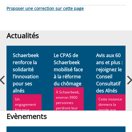
Proposer une correction sur cette page
Actualités
Actualités
Schaerbeek
Le CPAS de
Avis aux 60
renforce la
Schaerbeek
ans et plus :
solidarité
mobilisé face
rejoignez le
l’innovation
à la réforme
Conseil
pour ses
du chômage
Consultatif
aînés
des Aînés
À Schaerbeek,
environ 3900
Un
Cette instance
personnes
engagement
donnera la
perdront leur
fort pour
parole aux
droit au
Evènements
construire une
Schaerbeekois
chômage en...
commune où
de 60 ans ou
Evènements
chaque
plus c...
personne