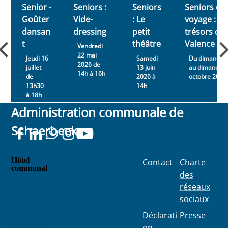
Senior -
Seniors :
Seniors
Seniors en
âgée...
Goûter
Vide-
: Le
voyage : le
dansan
dressing
petit
trésors de
t
théâtre
Valence
Vendredi
22 mai
Jeudi 16
Samedi
Du dimanche
2026 de
juillet
13 juin
au dimanche 
14h à 16h
de
2026 à
octobre 2026
13h30
14h
à 18h
Administration communale de
Schaerbeek
Hôtel
Contact
Charte
communal
des
Place
réseaux
Colignon
sociaux
100
1030
Déclarati
Presse
Schaerbe
on