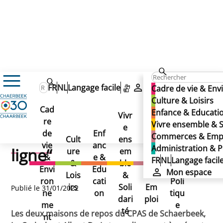
Actualités
FR
NL
Langage facile
Mon espace
Cadre de vie & En
Les maisons de repos du CPAS sont désormais “en ligne
Les maisons de repos du
Culture & Loisirs
Les maisons de repos du
Cad
Enfance & Educati
Vivr
CPAS sont désormais “en
re
Ad
Vivre ensemble & S
CPAS sont désormais “en
e
Co
de
Enf
min
Commerces & Emp
Cult
ens
mm
ligne“
vie
anc
istr
Administration & P
ligne“
ure
em
erc
&
e &
atio
FR
NL
Langage facil
&
ble
es
Envi
Edu
n &
Mon espace
Lois
&
&
ron
cati
Poli
irs
Soli
Em
Publié le 31/01/2022
ne
on
tiqu
dari
ploi
me
e
té
Les deux maisons de repos du CPAS de Schaerbeek,
nt