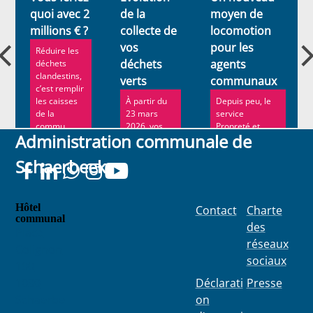
quoi avec 2
de la
moyen de
millions € ?
collecte de
locomotion
vos
pour les
Réduire les
déchets
agents
déchets
clandestins,
verts
communaux
c’est remplir
les caisses
À partir du
Depuis peu, le
de la
23 mars
service
commu...
2026, vos
Propreté et
Administration communale de
déchets de
Espaces verts
jardin ne
de Schaerbeek
Schaerbeek
seront plus
a fait ...
collect...
Hôtel
Contact
Charte
communal
des
Place
réseaux
Colignon
sociaux
100
1030
Déclarati
Presse
Schaerbe
on