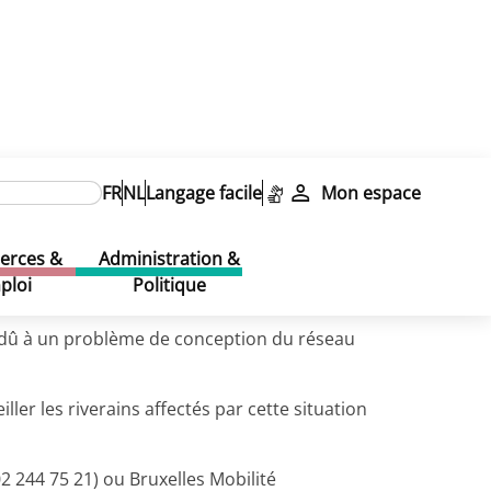
ui contacter ?
FR
NL
Langage facile
Mon espace
ui contacter ?
rces &
Administration &
ploi
Politique
t dû à un problème de conception du réseau
ler les riverains affectés par cette situation
02 244 75 21) ou Bruxelles Mobilité