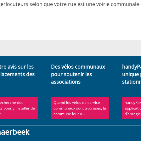
nterlocuteurs selon que votre rue est une voirie communale 
re avis sur les
Des vélos communaux
handyPa
placements des
pour soutenir les
unique 
s
associations
statio
echerche des
Quand les vélos de service
handyPar
 pour y installer de
communaux sont trop usés, la
applicat
x
commune leur o...
d’enregist
haerbeek