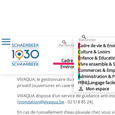
Actualités
Un refoulement d’égout chez vou
Un refoulement d’égout ch
Cadre de vie & En
Un refoulement d’égout ch
Culture & Loisirs
Enfance & Educati
Cadre de vie &
Culture 
Vivre ensemble & S
Publié le 30/11/2023
Environnement
Commerces & Emp
Administration & P
VIVAQUA, le gestionnaire du réseau d’égouttage, 
FR
NL
Langage facil
privatif (ouvertures en cave telles que “sterfput”, et
Mon espace
VIVAQUA dispose d’un service de guidance anti-inond
(
inondation@vivaqua.be
- 02 518 85 24).
En cas de ruissellement d’eau pluviale chez vous vi