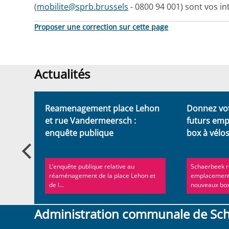
(
mobilite@sprb.brussels
- 0800 94 001) sont vos i
Proposer une correction sur cette page
Actualités
Actualités
e le
Reamenagement place Lehon
Donnez vot
bilité
et rue Vandermeersch :
futurs em
enquête publique
box à vélo
ère
L’enquête publique relative au
Schaerbeek r
grand
réaménagement de la place Lehon et
emplacements
de l...
nouveaux bo
Administration communale de Sc