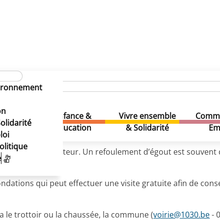
s lors d’intempéries : qui contacter ?
ez vous lors d’intempéries : q
vironnement
ez vous lors d’intempéries : q
on
Enfance &
Vivre ensemble
Comme
& Loisirs
olidarité
Education
& Solidarité
Em
loi
olitique
est votre interlocuteur. Un refoulement d’égout est souven
e
c.).
ations qui peut effectuer une visite gratuite afin de conseil
a le trottoir ou la chaussée, la commune (
voirie@1030.be
- 