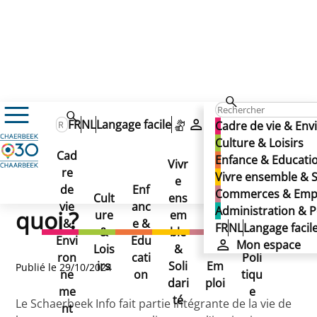
Actualités
FR
NL
Langage facile
Mon espace
Cadre de vie & En
Sondage : le Schaerbeek Info, vous en pensez quoi ?
Sondage : le Schaerbeek
Culture & Loisirs
Sondage : le Schaerbeek
Cad
Enfance & Educati
Vivr
Info, vous en pensez quoi ?
re
Ad
Vivre ensemble & S
Info, vous en pensez
e
Co
de
Enf
min
Commerces & Emp
Cult
ens
mm
vie
anc
istr
Administration & P
quoi ?
ure
em
erc
&
e &
atio
FR
NL
Langage facil
&
ble
es
Envi
Edu
n &
Mon espace
Lois
&
&
ron
cati
Poli
irs
Soli
Em
Publié le 29/10/2024
ne
on
tiqu
dari
ploi
me
e
té
Le Schaerbeek Info fait partie intégrante de la vie de
nt