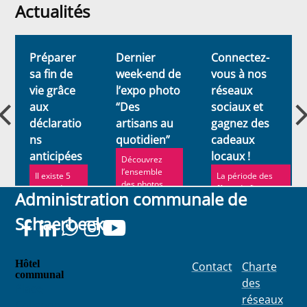
Actualités
Actualités
Préparer
Dernier
Connectez-
sa fin de
week-end de
vous à nos
vie grâce
l’expo photo
réseaux
aux
“Des
sociaux et
déclaratio
artisans au
gagnez des
ns
quotidien”
cadeaux
anticipées
locaux !
Découvrez
l’ensemble
Il existe 5
La période des
des photos
types de
fêtes de fin
Administration communale de
dans le cadre
déclaration
d'année
magnifique de
s
approche à
Schaerbeek
la Maison ...
anticipées.
grands pas. Pour
l'occa...
Hôtel
Contact
Charte
communal
des
Place
réseaux
Colignon