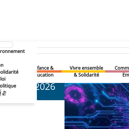
cielle
tificielle
vironnement
tificielle
on
Enfance &
Vivre ensemble
Comme
& Loisirs
olidarité
Education
& Solidarité
Em
loi
2026
olitique
e