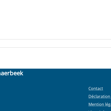
haerbeek
Contact
Déclaration 
Mention lég