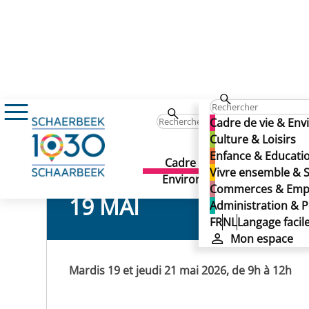
Événements
Initiation à l'intelligence artifi
Initiation à l'intelligence ar
Cadre de vie & En
Initiation à l'intelligence ar
Culture & Loisirs
Enfance & Educati
Cadre de vie &
Culture 
Vivre ensemble & S
Environnement
Commerces & Emp
19 MAI
Administration & P
FR
NL
Langage facil
Mon espace
Mardis 19 et jeudi 21 mai 2026, de 9h à 12h