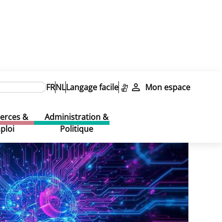
FR
NL
Langage facile
Mon espace
rces &
Administration &
ploi
Politique