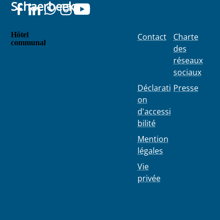
Schaerbeek
Hôtel
Contact
Charte
communal
des
Place
réseaux
Colignon
sociaux
100
1030
Déclarati
Presse
Schaerbe
on
ek
d'accessi
bilité
Mention
légales
Vie
privée
02 244 75
11
info@103