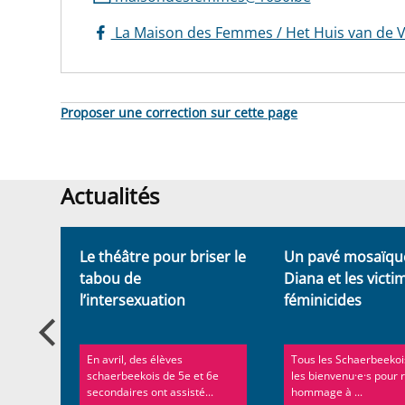
La Maison des Femmes / Het Huis van de 
Proposer une correction sur cette page
Actualités
Actualités
Mains
Le théâtre pour briser le
Un pavé mosaïqu
tabou de
Diana et les victi
l’intersexuation
féminicides
ites
En avril, des élèves
Tous les Schaerbeekoi
nce
schaerbeekois de 5e et 6e
les bienvenu·e·s pour 
mes
secondaires ont assisté...
hommage à ...