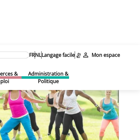
FR
NL
Langage facile
Mon espace
rces &
Administration &
ploi
Politique