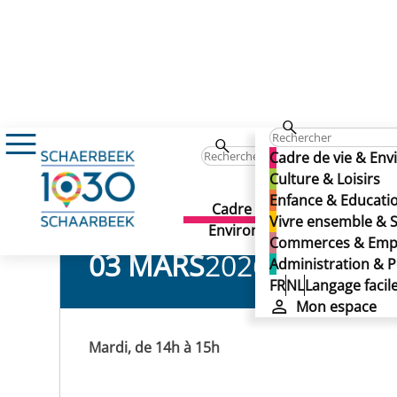
Événements
Zumba
Zumba
Cadre de vie & En
Zumba
Culture & Loisirs
Enfance & Educati
Cadre de vie &
Culture 
Vivre ensemble & S
Environnement
Commerces & Emp
03 MARS
2026
Administration & P
FR
NL
Langage facil
Mon espace
Mardi, de 14h à 15h