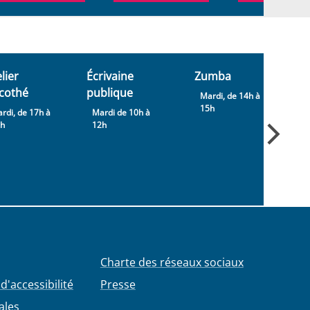
lier
Écrivaine
Zumba
Pl
icothé
publique
Mardi, de 14h à
Ma
15h
1
rdi, de 17h à
Mardi de 10h à
9h
12h
Charte des réseaux sociaux
d'accessibilité
Presse
ales