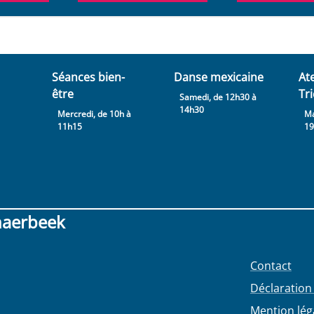
Séances bien-
Danse mexicaine
Ate
être
Tr
Samedi, de 12h30 à
14h30
Mercredi, de 10h à
Ma
11h15
1
haerbeek
Contact
Déclaration 
Mention lég