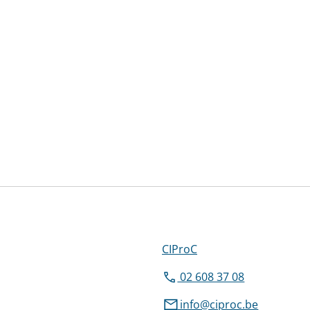
CIProC
02 608 37 08
info@ciproc.be