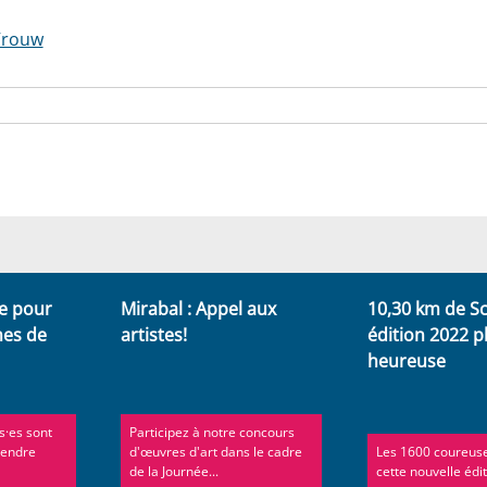
Vrouw
e pour
Mirabal : Appel aux
10,30 km de S
mes de
artistes!
édition 2022 p
heureuse
s·es sont
Participez à notre concours
rendre
d'œuvres d'art dans le cadre
Les 1600 coureuse
de la Journée...
cette nouvelle édit