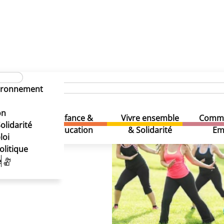
vironnement
on
Enfance &
Vivre ensemble
Comme
& Loisirs
olidarité
Education
& Solidarité
Em
loi
olitique
e