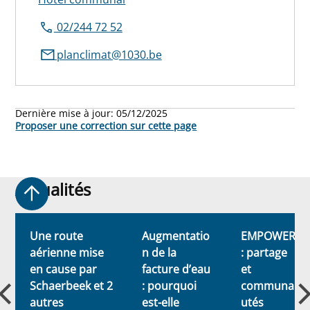
02/244 72 52
planclimat@1030.be
Dernière mise à jour:
05/12/2025
Proposer une correction sur cette page
Actualités
Actualités
Une route
Augmentatio
EMPOWER
aérienne mise
n de la
: partage
en cause par
facture d’eau
et
Schaerbeek et 2
: pourquoi
communa
autres
est-elle
utés