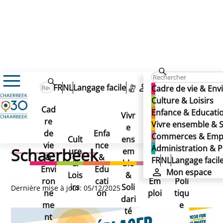
Cadre de vie & Environnement
Plan climat
FR
NL
Langage facile
Mon espace
Cadre de vie & En
Les déplacements, 2ème source d’émissions à Schaerbe
Les déplacements, 2ème
Culture & Loisirs
Les déplacements, 2ème
Cad
Enfance & Educati
Vivr
source d’émissions à
re
Ad
Vivre ensemble & S
source d’émissions à
e
de
Enfa
Co
mini
Commerces & Emp
Cult
ens
Schaerbeek
vie
nce
mm
stra
Administration & P
Schaerbeek
ure
em
&
&
erce
tion
FR
NL
Langage facil
&
ble
Envi
Edu
s &
&
Mon espace
Lois
&
ron
cati
Em
Poli
irs
Soli
Dernière mise à jour: 05/12/2025
ne
on
ploi
tiqu
dari
me
e
té
nt