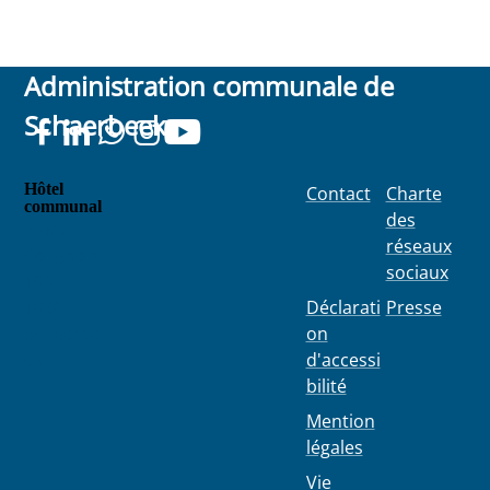
Administration communale de
Schaerbeek
Hôtel
Contact
Charte
communal
des
Place
réseaux
Colignon
sociaux
100
1030
Déclarati
Presse
Schaerbe
on
ek
d'accessi
bilité
Mention
légales
Vie