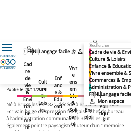
LACOMBLE Adolphe (avenue)
LACOMBLE Adolphe
FR
NL
Langage facile
Mon espace
Cadre de vie & En
LACOMBLE Adolphe
Culture & Loisirs
(avenue)
Cad
Enfance & Educati
(avenue)
Vivr
re
Ad
Vivre ensemble & S
e
Co
de
Enf
min
Commerces & Emp
Cult
ens
mm
vie
anc
istr
Administration & P
ure
em
erc
Publié le 29/11/2024
&
e &
atio
FR
NL
Langage facil
&
ble
es
Envi
Edu
n &
Mon espace
Lois
&
&
Né à Bruxelles en 1821, décédé à Bruxelles en 1886.
ron
cati
Poli
irs
Soli
Em
Ecrivain belge d’expression française. Chef de bureau
ne
on
tiqu
dari
ploi
à l’administration communale de Bruxelles. Fut
me
e
té
également peintre paysagiste, auteur d’un " mémoire
nt