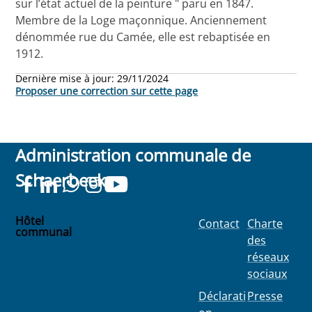
sur l’état actuel de la peinture " paru en 1847.
Membre de la Loge maçonnique. Anciennement
dénommée rue du Camée, elle est rebaptisée en
1912.
Dernière mise à jour:
29/11/2024
Proposer une correction sur cette page
Administration communale de
Schaerbeek
Hôtel
Contact
Charte
communal
des
Place
réseaux
Colignon
sociaux
100
1030
Déclarati
Presse