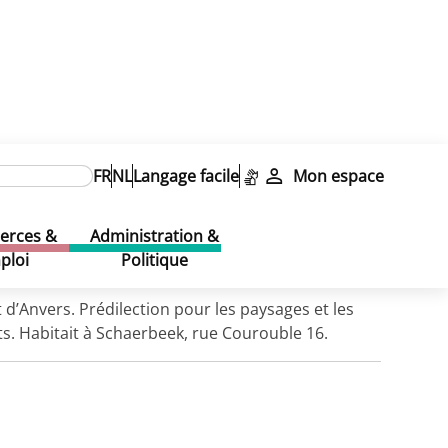
FR
NL
Langage facile
Mon espace
rces &
Administration &
ploi
Politique
d’Anvers. Prédilection pour les paysages et les
ants. Habitait à Schaerbeek, rue Courouble 16.