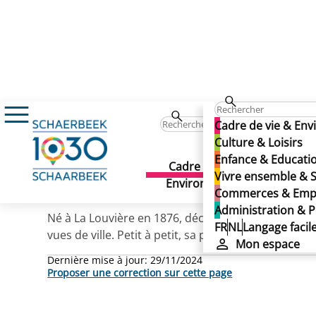
LEDUC Paul (rue)
LEDUC Paul (rue)
Cadre de vie & En
LEDUC Paul (rue)
Culture & Loisirs
Enfance & Educati
Cadre de vie &
Culture 
Vivre ensemble & S
Publié le 29/11/2024
Environnement
Commerces & Emp
Administration & P
Né à La Louvière en 1876, décédé à Schaerbeek en 1
FR
NL
Langage facil
vues de ville. Petit à petit, sa palette s’éclaircit
Mon espace
Dernière mise à jour:
29/11/2024
Proposer une correction sur cette page