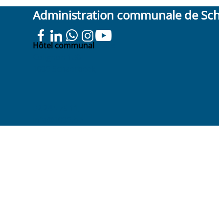
Administration communale de Sc
Hôtel communal
Place
Colignon 100
1030 Schaerbeek
02 244 75 11
info@1030.be