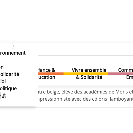
vironnement
on
Enfance &
Vivre ensemble
Comme
& Loisirs
olidarité
Education
& Solidarité
Em
loi
olitique
943. Artiste peintre belge, élève des académies de Mons et 
e
 et son style devient impressionniste avec des coloris flamboy