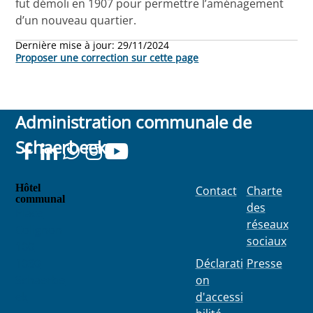
fut démoli en 1907 pour permettre l’aménagement
d’un nouveau quartier.
Dernière mise à jour:
29/11/2024
Proposer une correction sur cette page
Administration communale de
Schaerbeek
Hôtel
Contact
Charte
communal
des
Place
réseaux
Colignon
sociaux
100
1030
Déclarati
Presse
Schaerbe
on
ek
d'accessi