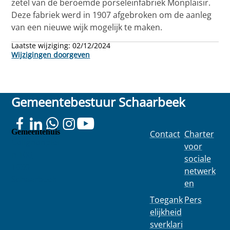
zetel van de beroemde porseleinfabriek Monplaisir.
Deze fabriek werd in 1907 afgebroken om de aanleg
van een nieuwe wijk mogelijk te maken.
Laatste wijziging:
02/12/2024
Wijzigingen doorgeven
Gemeentebestuur Schaarbeek
Gemeentehuis
Contact
Charter
Colignonplei
voor
n 100
sociale
1030
netwerk
Schaarbeek
en
Toegank
Pers
elijkheid
sverklari