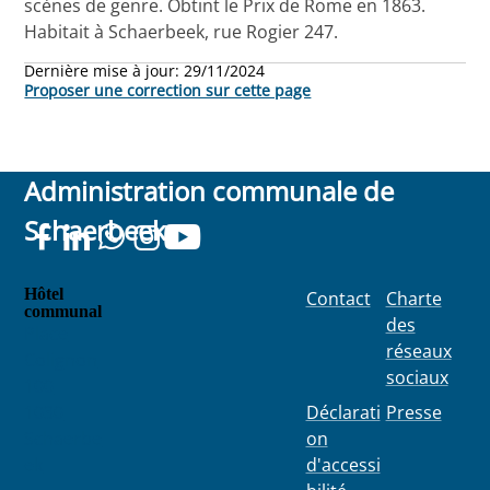
scènes de genre. Obtint le Prix de Rome en 1863.
Habitait à Schaerbeek, rue Rogier 247.
Dernière mise à jour:
29/11/2024
Proposer une correction sur cette page
Administration communale de
Schaerbeek
Hôtel
Contact
Charte
communal
des
Place
réseaux
Colignon
sociaux
100
1030
Déclarati
Presse
Schaerbe
on
ek
d'accessi