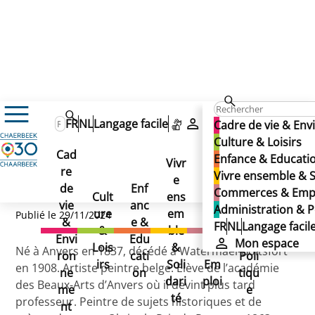
VANDENBUSSCHE Jean-Emmanuel (rue)
VANDENBUSSCHE Jean-
FR
NL
Langage facile
Mon espace
Cadre de vie & En
VANDENBUSSCHE Jean-
Culture & Loisirs
Emmanuel (rue)
Cad
Enfance & Educati
Emmanuel (rue)
Vivr
re
Ad
Vivre ensemble & S
e
Co
de
Enf
min
Commerces & Emp
Cult
ens
mm
vie
anc
istr
Administration & P
ure
em
erc
Publié le 29/11/2024
&
e &
atio
FR
NL
Langage facil
&
ble
es
Envi
Edu
n &
Mon espace
Lois
&
&
Né à Anvers en 1837, décédé à Watermael-Boitsfort
ron
cati
Poli
irs
Soli
Em
en 1908. Artiste peintre belge. Elève de l’académie
ne
on
tiqu
dari
ploi
des Beaux-Arts d’Anvers où il devint plus tard
me
e
té
professeur. Peintre de sujets historiques et de
nt