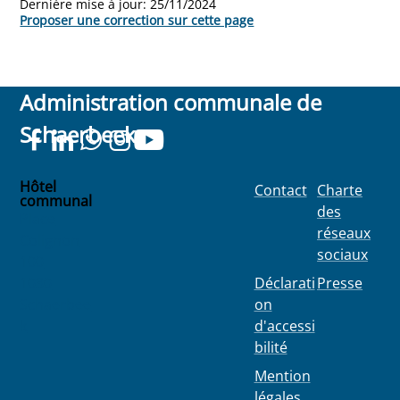
Dernière mise à jour:
25/11/2024
Proposer une correction sur cette page
Administration communale de
Schaerbeek
Hôtel
Contact
Charte
communal
des
Place
réseaux
Colignon
sociaux
100
1030
Déclarati
Presse
Schaerbee
on
k
d'accessi
bilité
Mention
légales