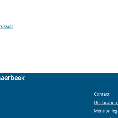
russels
haerbeek
Contact
Déclaration 
Mention lég