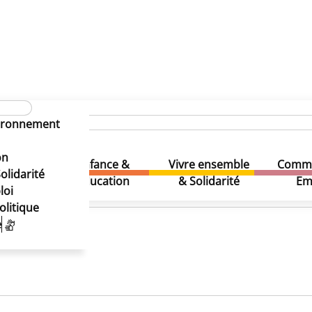
vironnement
on
Enfance &
Vivre ensemble
Comme
& Loisirs
olidarité
Education
& Solidarité
Em
loi
olitique
e