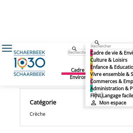
La Courte Échelle
La Courte Échelle
Cadre de vie & En
La Courte Échelle
Culture & Loisirs
Enfance & Educati
Cadre de vie &
Culture 
Vivre ensemble & S
Publié le 25/11/2024
Environnement
Commerces & Emp
Administration & P
FR
NL
Langage facil
Catégorie
Mon espace
Crèche