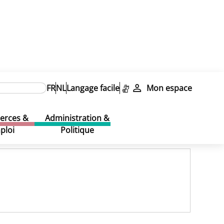
FR
NL
Langage facile
Mon espace
rces &
Administration &
ploi
Politique