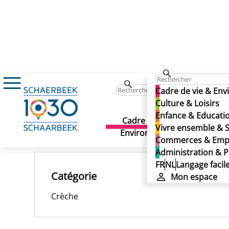
Les Capucines
Les Capucines
Cadre de vie & En
Les Capucines
Culture & Loisirs
Enfance & Educati
Cadre de vie &
Culture 
Vivre ensemble & S
Publié le 25/11/2024
Environnement
Commerces & Emp
Administration & P
FR
NL
Langage facil
Catégorie
Mon espace
Crèche