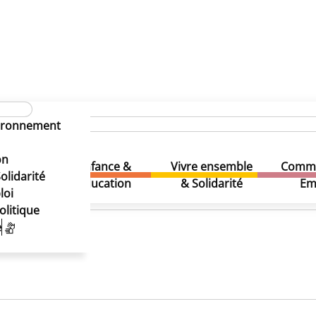
vironnement
on
Enfance &
Vivre ensemble
Comme
& Loisirs
olidarité
Education
& Solidarité
Em
loi
olitique
e