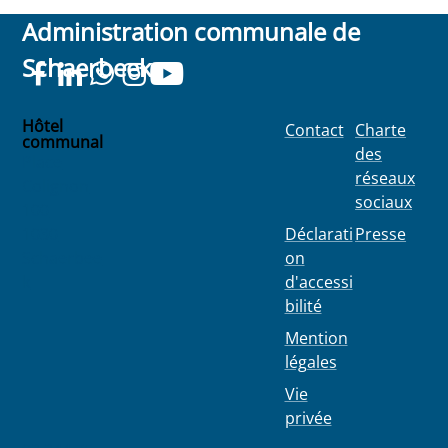
Administration communale de
Schaerbeek
Hôtel
Contact
Charte
communal
des
Place
réseaux
Colignon
sociaux
100
1030
Déclarati
Presse
Schaerbee
on
k
d'accessi
bilité
Mention
légales
Vie
privée