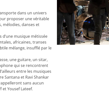
ransporte dans un univers
our proposer une véritable
s, mélodies, danses et
rs d’une musique métissée
tales, africaines, transes
ubtile mélange, insufflé par le
sse, une guitare, un sitar,
xophone qui se rencontrent
d’ailleurs entre les musiques
tre Santana et Ravi Shankar
 rappelleront sans aucun
 et Yousef Lateef.