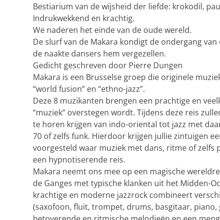
Bestiarium van de wijsheid der liefde: krokodil, pauw
Indrukwekkend en krachtig.
We naderen het einde van de oude wereld.
De slurf van de Makara kondigt de ondergang van 
de naakte dansers hem vergezellen.
Gedicht geschreven door Pierre Dungen
Makara is een Brusselse groep die originele muzie
“world fusion” en “ethno-jazz”.
Deze 8 muzikanten brengen een prachtige en veel
“muziek” overstegen wordt. Tijdens deze reis zullen 
te horen krijgen van indo-oriental tot jazz met daa
70 of zelfs funk. Hierdoor krijgen jullie zintuigen e
voorgesteld waar muziek met dans, ritme of zelfs
een hypnotiserende reis.
Makara neemt ons mee op een magische wereldre
de Ganges met typische klanken uit het Midden-Oo
krachtige en moderne jazzrock combineert versch
(saxofoon, fluit, trompet, drums, basgitaar, piano,
betoverende en ritmische melodieën en een menge