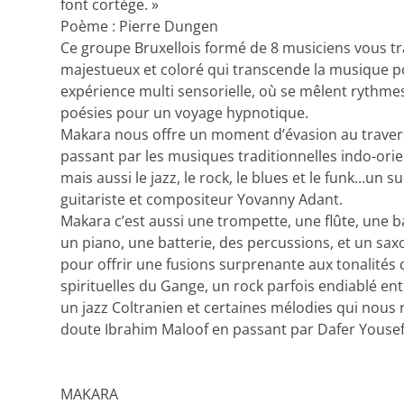
font cortège. »
Poème : Pierre Dungen
Ce groupe Bruxellois formé de 8 musiciens vous t
majestueux et coloré qui transcende la musique p
expérience multi sensorielle, où se mêlent rythme
poésies pour un voyage hypnotique.
Makara nous offre un moment d’évasion au trave
passant par les musiques traditionnelles indo-orien
mais aussi le jazz, le rock, le blues et le funk...un s
guitariste et compositeur Yovanny Adant.
Makara c’est aussi une trompette, une flûte, une ba
un piano, une batterie, des percussions, et un sa
pour offrir une fusions surprenante aux tonalités 
spirituelles du Gange, un rock parfois endiablé en
un jazz Coltranien et certaines mélodies qui nous
doute Ibrahim Maloof en passant par Dafer Youseff
MAKARA