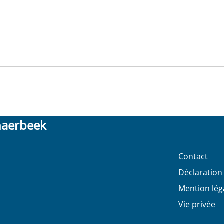
haerbeek
Contact
Déclaration 
Mention lég
Vie privée