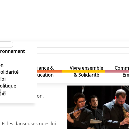
MUZIK1030 ARTISTS
MAKARA
vironnement
on
Enfance &
Vivre ensemble
Comme
& Loisirs
olidarité
Education
& Solidarité
Em
loi
olitique
e
n, sanglier, poisson,
 Et les danseuses nues lui