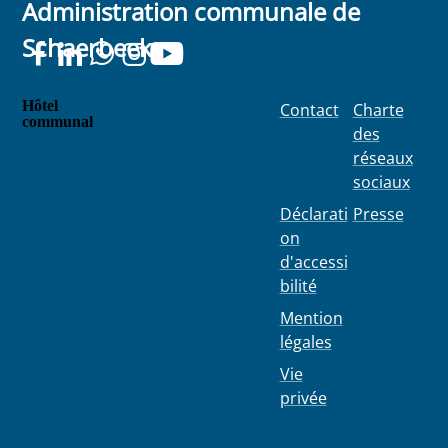
Administration communale de
Schaerbeek
Hôtel
Contact
Charte
communal
des
Place
réseaux
Colignon
sociaux
100
1030
Déclarati
Presse
Schaerbe
on
ek
d'accessi
bilité
Mention
légales
Vie
privée
02 244 75