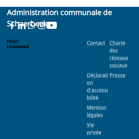
Administration communale de
Schaerbeek
Hôtel
Contact
Charte
communal
des
Place
réseaux
Colignon
sociaux
100
1030
Déclarati
Presse
Schaerbe
on
ek
d'accessi
bilité
Mention
légales
Vie
privée