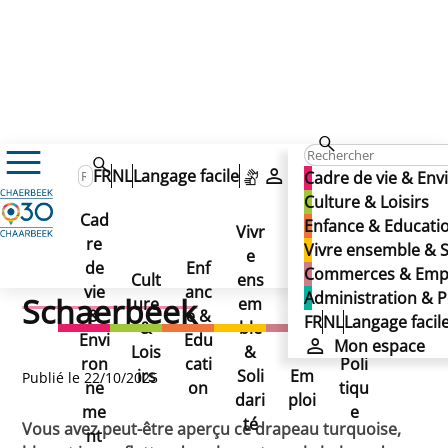
Actualités
FR
NL
Langage facile
Mon espace
Cadre de vie & En
Le drapeau “Sign Union Flag” a flotté sur Schaerbeek
Le drapeau “Sign Union
Culture & Loisirs
Le drapeau “Sign Union
Cad
Enfance & Educati
Vivr
Flag” a flotté sur
re
Ad
Vivre ensemble & S
Flag” a flotté sur
e
Co
de
Enf
min
Commerces & Emp
Cult
ens
mm
Schaerbeek
vie
anc
istr
Administration & P
Schaerbeek
ure
em
erc
&
e &
atio
FR
NL
Langage facil
&
ble
es
Envi
Edu
n &
Mon espace
Lois
&
&
ron
cati
Poli
irs
Soli
Em
Publié le 22/10/2025
ne
on
tiqu
dari
ploi
me
e
té
Vous avez peut-être aperçu ce drapeau turquoise,
nt