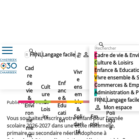
Actualités
FR
NL
Langage facile
Mon espace
Cadre de vie & En
Inscriptions écoles néerlandophones
Inscriptions écoles
Culture & Loisirs
Inscriptions écoles
Cad
Enfance & Educati
Vivr
néerlandophones
re
Ad
Vivre ensemble & S
néerlandophones
e
Co
de
Enf
min
Commerces & Emp
Cult
ens
mm
vie
anc
istr
Administration & P
ure
em
erc
&
e &
atio
FR
NL
Langage facil
&
ble
es
Publié le 14/01/2026
Envi
Edu
n &
Mon espace
Lois
&
&
ron
cati
Poli
irs
Soli
Em
Vous souhaitez inscrire votre enfant pour l'année
ne
on
tiqu
dari
ploi
scolaire 2026-2027 dans une école maternelle,
me
e
té
primaire ou secondaire néerlandophone à
nt