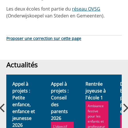
Les deux écoles font partie du
réseau OVSG
(Onderwijskoepel van Steden en Gemeenten).
Proposer une correction sur cette page
Actualités
Actualités
n
Appel à
Appel à
Rentrée
Dev
projets :
projets :
joyeuse à
bén
Petite
Conseil
l'école 1
pou
enfance,
des
pet
Ambiance
enfance et
parents
enf
festive
pour les
jeunesse
2026
Plu
enfants et
2026
con
L’objectif
professeur