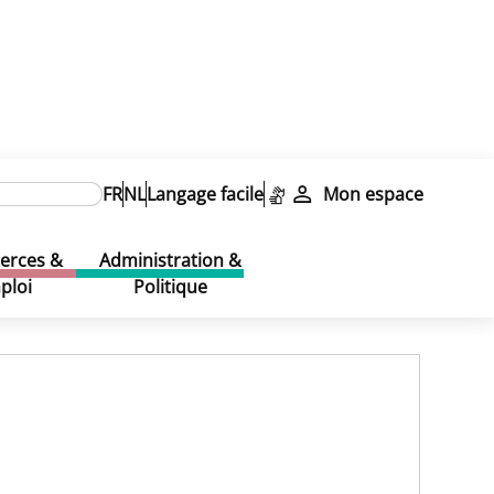
ubliques & Commission de concertation
FR
NL
Langage facile
Mon espace
rces &
Administration &
ploi
Politique