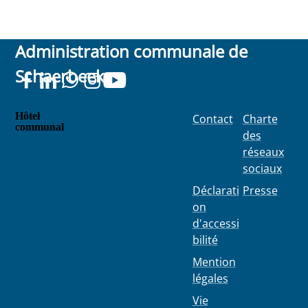
Administration communale de
Schaerbeek
Hôtel
Contact
Charte
communal
des
Place
réseaux
Colignon
sociaux
100
1030
Déclarati
Presse
Schaerbe
on
ek
d'accessi
bilité
Mention
légales
Vie