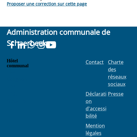
Proposer une correction sur cette page
Administration communale de
Schaerbeek
Hôtel
Contact
Charte
communal
des
Place
réseaux
Colignon
sociaux
100
1030
Déclarati
Presse
Schaerbe
on
ek
d'accessi
bilité
Mention
légales