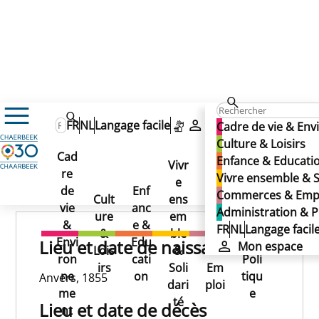
DIERCKX Pierre-Jacques
DIERCKX Pierre-Jacques
FR
NL
Langage facile
Mon espace
Cadre de vie & En
DIERCKX Pierre-Jacques
Culture & Loisirs
Cad
Enfance & Educati
Vivr
re
Ad
Vivre ensemble & S
e
Co
Publié le 02/06/2025
de
Enf
min
Commerces & Emp
Cult
ens
mm
vie
anc
istr
Administration & P
ure
em
erc
&
e &
atio
FR
NL
Langage facil
&
ble
es
Envi
Edu
n &
Lieu et date de naissance
Mon espace
Lois
&
&
ron
cati
Poli
irs
Soli
Em
ne
on
tiqu
Anvers, 1855
dari
ploi
me
e
té
Lieu et date de décès
nt