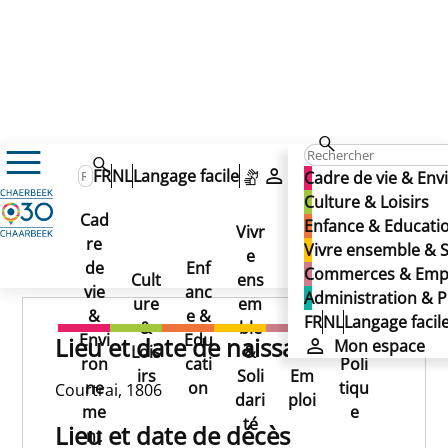
ROBBE Louis
ROBBE Louis
FR
NL
Langage facile
Mon espace
Cadre de vie & En
ROBBE Louis
Culture & Loisirs
Cad
Enfance & Educati
Vivr
re
Ad
Vivre ensemble & S
e
Co
Publié le 22/01/2025
de
Enf
min
Commerces & Emp
Cult
ens
mm
vie
anc
istr
Administration & P
ure
em
erc
&
e &
atio
FR
NL
Langage facil
&
ble
es
Envi
Edu
n &
Lieu et date de naissance
Mon espace
Lois
&
&
ron
cati
Poli
irs
Soli
Em
ne
on
tiqu
Courtrai, 1806
dari
ploi
me
e
té
Lieu et date de décès
nt