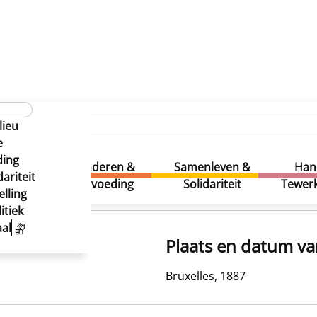
lieu
e
ding
uur &
Kinderen &
Samenleven &
Han
ariteit
eatie
Opvoeding
Solidariteit
Tewerk
lling
itiek
al
Plaats en datum va
Bruxelles, 1887