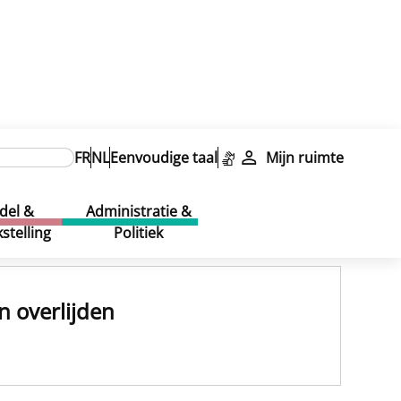
FR
NL
Eenvoudige taal
Mijn ruimte
del &
Administratie &
stelling
Politiek
n overlijden