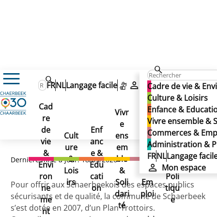
Cadre de vie & Environnement
FR
NL
Langage facile
Mon espace
Cadre de vie & En
Voiries & Travaux publics
Culture & Loisirs
Voiries : Plans guides, Programmation & planification
Cad
Enfance & Educati
Plan Trottoirs
Vivr
Plan Trottoirs
re
Ad
Vivre ensemble & S
Plan Trottoirs
e
Co
de
Enf
min
Commerces & Emp
Cult
ens
mm
vie
anc
istr
Administration & P
ure
em
erc
&
e &
atio
FR
NL
Langage facil
&
ble
es
Dernière mise à jour: 18/03/2026
Envi
Edu
n &
Mon espace
Lois
&
&
ron
cati
Poli
irs
Soli
Em
Pour offrir aux Schaerbeekois des espaces publics
ne
on
tiqu
dari
ploi
sécurisants et de qualité, la commune de Schaerbeek
me
e
té
s’est dotée en 2007, d’un Plan Trottoirs.
nt