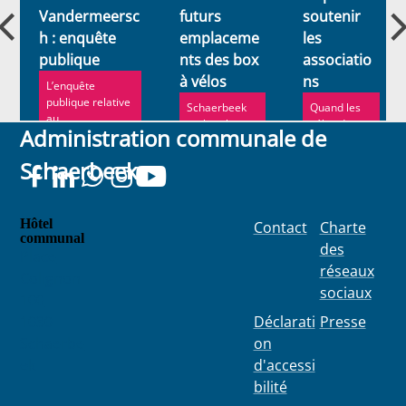
Vandermeersc
futurs
soutenir
h : enquête
emplaceme
les
publique
nts des box
associatio
à vélos
ns
L’enquête
publique relative
Schaerbeek
Quand les
au
recherche
vélos de
Administration communale de
réaménagement
des
service
de la place Lehon
emplacement
communaux
Schaerbeek
et de l...
s pour y
sont trop
installer de
usés, la
nouveaux box
commune
leur o...
Hôtel
Contact
Charte
communal
des
Place
réseaux
Colignon
sociaux
100
1030
Déclarati
Presse
Schaerbe
on
ek
d'accessi
bilité