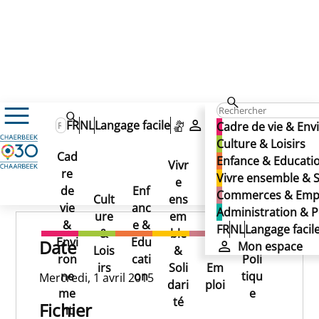
01/04/2015
FR
NL
Langage facile
Mon espace
Cadre de vie & En
01/04/2015
Culture & Loisirs
Cad
Enfance & Educati
01/04/2015
Vivr
re
Ad
Vivre ensemble & S
e
Co
Publié le 13/11/2024
de
Enf
min
Commerces & Emp
Cult
ens
mm
vie
anc
istr
Administration & P
ure
em
erc
&
e &
atio
FR
NL
Langage facil
&
ble
es
Envi
Edu
n &
Date
Mon espace
Lois
&
&
ron
cati
Poli
irs
Soli
Em
ne
on
tiqu
Mercredi, 1 avril 2015
dari
ploi
me
e
té
Fichier
nt